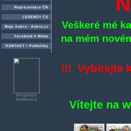
N
Reprezentace ČR
LEGENDY CS
Veškeré mé ka
Moje Aukce - Aukro.cz
na mém nové
Facebook k Webu
KONTAKT + Podmínky
!!! Vybírejte
Miniaplikace
BlueBoard.cz
Vítejte na 