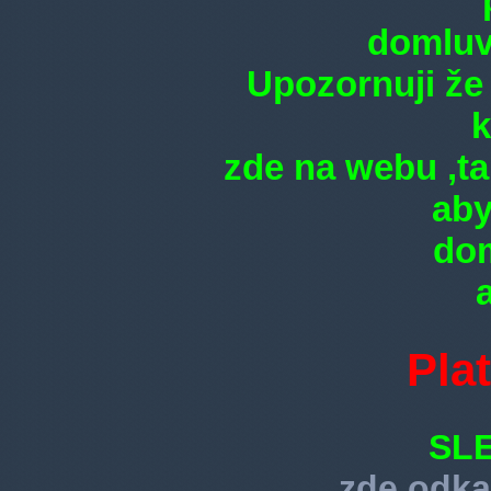
domluvi
Upozornuji že
k
zde na webu ,
ta
aby
do
Plat
SLE
zde odka