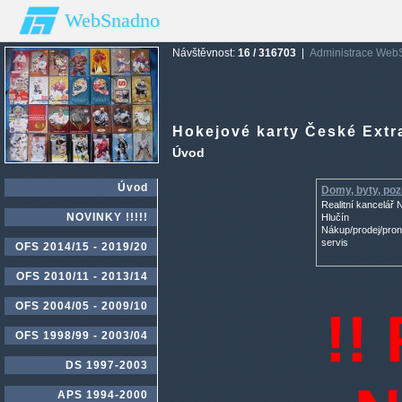
WebSnadno
Návštěvnost:
16 / 316703
|
Administrace We
Hokejové karty České Extr
Úvod
Úvod
Domy, byty, po
Realitní kancelář
NOVINKY !!!!!
Hlučín
Nákup/prodej/pron
servis
OFS 2014/15 - 2019/20
OFS 2010/11 - 2013/14
OFS 2004/05 - 2009/10
!!
OFS 1998/99 - 2003/04
DS 1997-2003
APS 1994-2000